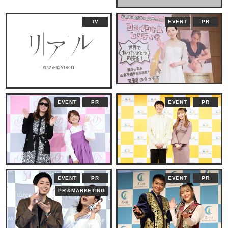
TV
EVENT
PR
EVENT
PR
EVENT
PR
EVENT
PR
EVENT
PR
PR＆MARKETING