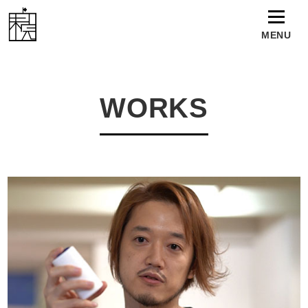
MENU
TOP
WORKS
WORKS
NEWS
TALENT
ABOUT