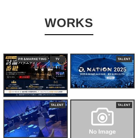
WORKS
PR＆MARKETING
TV
TALENT
TALENT
TALENT