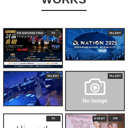
PR＆MARKETING
TV
TALENT
TALENT
TALENT
TV
EVENT
PR