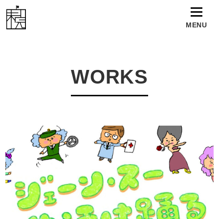
MENU
TOP
WORKS
WORKS
NEWS
TALENT
ABOUT