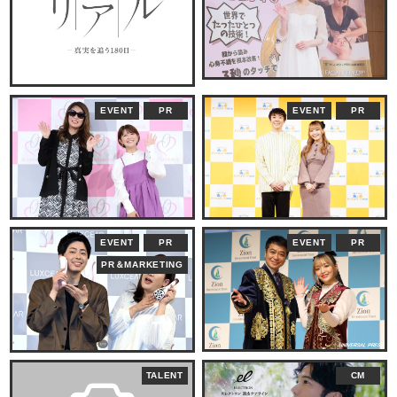
EVENT
PR
EVENT
PR
EVENT
PR
EVENT
PR
PR＆MARKETING
TALENT
CM