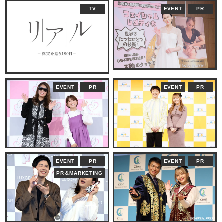
TV
EVENT
PR
EVENT
PR
EVENT
PR
EVENT
PR
EVENT
PR
PR＆MARKETING