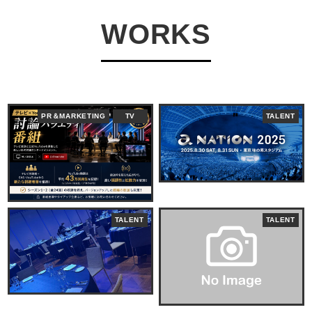
WORKS
PR＆MARKETING
TV
TALENT
TALENT
TALENT