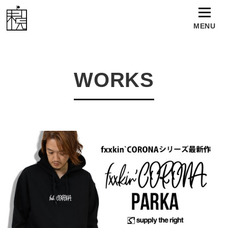
MENU
TOP
WORKS
WORKS
NEWS
TALENT
ABOUT