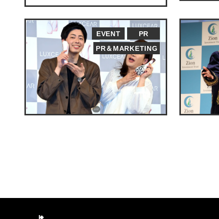
EVENT
PR
PR＆MARKETING