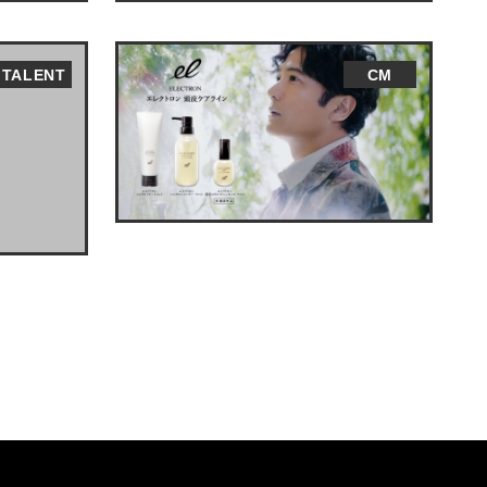
TALENT
CM