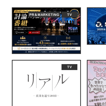
PR＆MARKETING
TV
TV