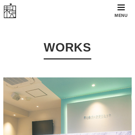
MENU
TOP
WORKS
WORKS
NEWS
TALENT
ABOUT