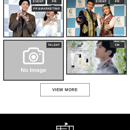
EVENT
PR
EVENT
PR
PR＆MARKETING
TALENT
CM
VIEW MORE