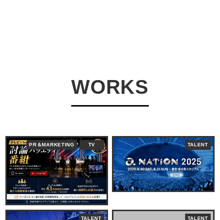
WORKS
PR＆MARKETING
TV
TALENT
TALENT
TALENT