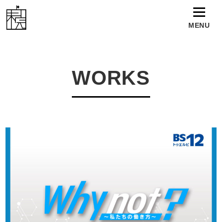
MENU
TOP
WORKS
WORKS
NEWS
TALENT
ABOUT