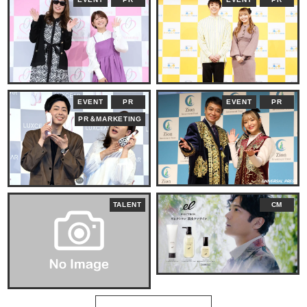
EVENT
PR
EVENT
PR
PR＆MARKETING
TALENT
CM