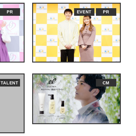
PR
EVENT
PR
TALENT
CM