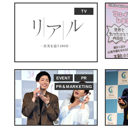
TV
EVENT
PR
PR＆MARKETING