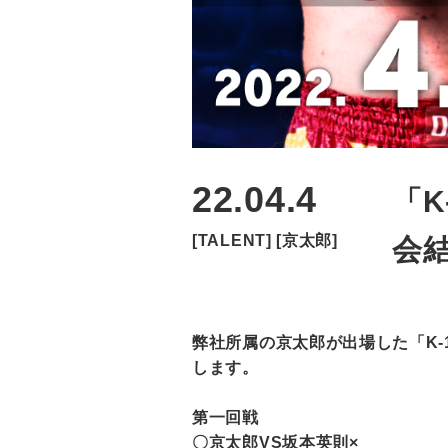
22.04.4
「K
[TALENT]
[京太郎]
会
弊社所属の京太郎が出場した「K-1 
します。
第一回戦
〇京太郎VS坂本英則×