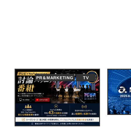
PR＆MARKETING
TV